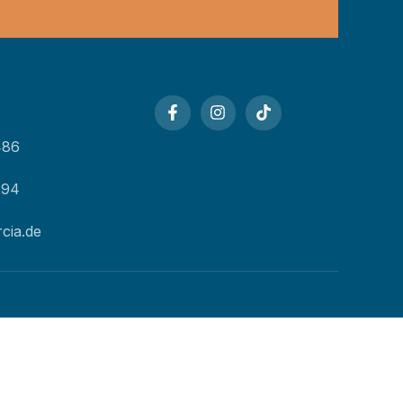
486
294
cia.de